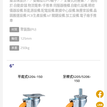
層滾珠設計／／雙軸塑芯PU輪子／／全覆式防塵蓋／／適用
於:自動倉儲.物流籠車/手推車.伺服器機櫃.自動化設備.精密
儀器設備.新能源設備.配電設備.數據中心設備.無塵室設備.晶
圓搬運設備.PCB生產設備.IoT 關鍵設備.加工設備.電子廠手推
車
聚氨酯(PU)
材質
125mm
輪徑
250kg
承重
6”
平底式5204-150
牙桿式5205/5206-
150