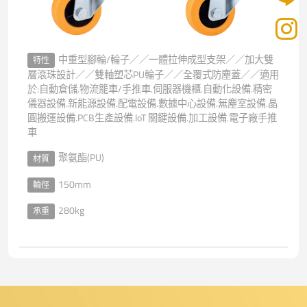
中重型腳輪/輪子／／一體拉伸成型支架／／加大雙
特性
層滾珠設計／／雙軸塑芯PU輪子／／全覆式防塵蓋／／適用
於:自動倉儲.物流籠車/手推車.伺服器機櫃.自動化設備.精密
儀器設備.新能源設備.配電設備.數據中心設備.無塵室設備.晶
圓搬運設備.PCB生產設備.IoT 關鍵設備.加工設備.電子廠手推
車
聚氨酯(PU)
材質
150mm
輪徑
280kg
承重