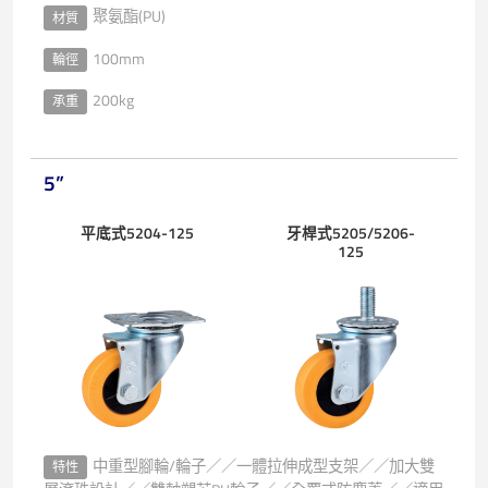
聚氨酯(PU)
材質
100mm
輪徑
200kg
承重
5”
平底式5204-125
牙桿式5205/5206-
125
中重型腳輪/輪子／／一體拉伸成型支架／／加大雙
特性