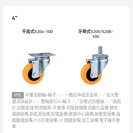
4”
平底式5204-100
牙桿式5205/5206-
100
中重型腳輪/輪子／／一體拉伸成型支架／／加大雙
特性
層滾珠設計／／雙軸塑芯PU輪子／／全覆式防塵蓋／／適用
於:自動倉儲.物流籠車/手推車.伺服器機櫃.自動化設備.精密
儀器設備.新能源設備.配電設備.數據中心設備.無塵室設備.晶
圓搬運設備.PCB生產設備.IoT 關鍵設備.加工設備.電子廠手推
車